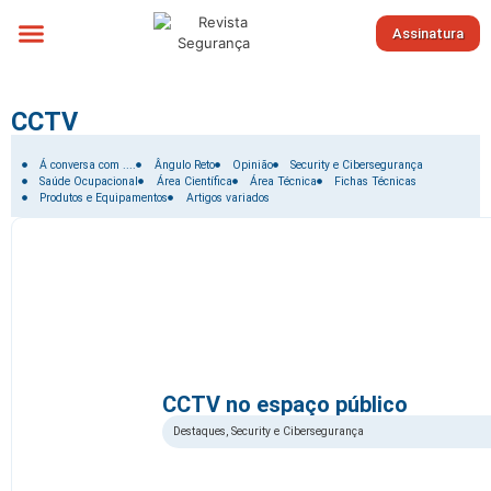
Assinatura
Sobre nós
CCTV
Filtrar por:
Á conversa com ....
Ângulo Reto
Opinião
Security e Cibersegurança
Saúde Ocupacional
Área Científica
Área Técnica
Fichas Técnicas
Produtos e Equipamentos
Artigos variados
CCTV no espaço público
Destaques
,
Security e Cibersegurança