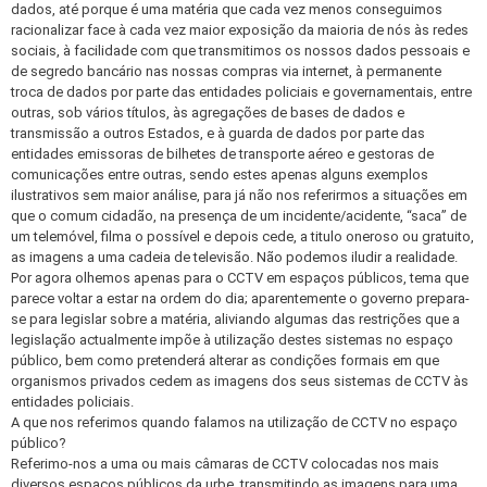
dados, até porque é uma matéria que cada vez menos conseguimos
racionalizar face à cada vez maior exposição da maioria de nós às redes
sociais, à facilidade com que transmitimos os nossos dados pessoais e
de segredo bancário nas nossas compras via internet, à permanente
troca de dados por parte das entidades policiais e governamentais, entre
outras, sob vários títulos, às agregações de bases de dados e
transmissão a outros Estados, e à guarda de dados por parte das
entidades emissoras de bilhetes de transporte aéreo e gestoras de
comunicações entre outras, sendo estes apenas alguns exemplos
ilustrativos sem maior análise, para já não nos referirmos a situações em
que o comum cidadão, na presença de um incidente/acidente, “saca” de
um telemóvel, filma o possível e depois cede, a titulo oneroso ou gratuito,
as imagens a uma cadeia de televisão. Não podemos iludir a realidade.
Por agora olhemos apenas para o CCTV em espaços públicos, tema que
parece voltar a estar na ordem do dia; aparentemente o governo prepara-
se para legislar sobre a matéria, aliviando algumas das restrições que a
legislação actualmente impõe à utilização destes sistemas no espaço
público, bem como pretenderá alterar as condições formais em que
organismos privados cedem as imagens dos seus sistemas de CCTV às
entidades policiais.
A que nos referimos quando falamos na utilização de CCTV no espaço
público?
Referimo-nos a uma ou mais câmaras de CCTV colocadas nos mais
diversos espaços públicos da urbe, transmitindo as imagens para uma