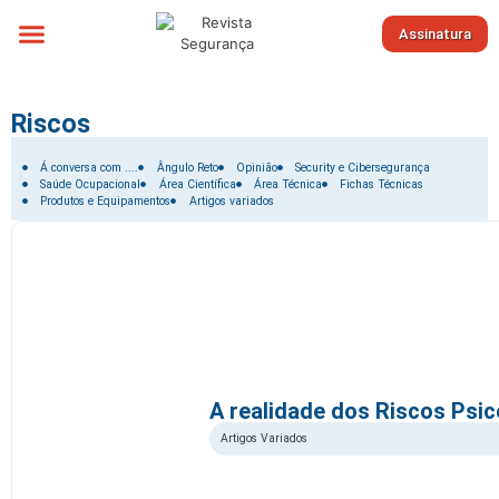
Assinatura
Sobre nós
Riscos
Filtrar por:
Á conversa com ....
Ângulo Reto
Opinião
Security e Cibersegurança
Saúde Ocupacional
Área Científica
Área Técnica
Fichas Técnicas
Produtos e Equipamentos
Artigos variados
A realidade dos Riscos Psic
Artigos Variados