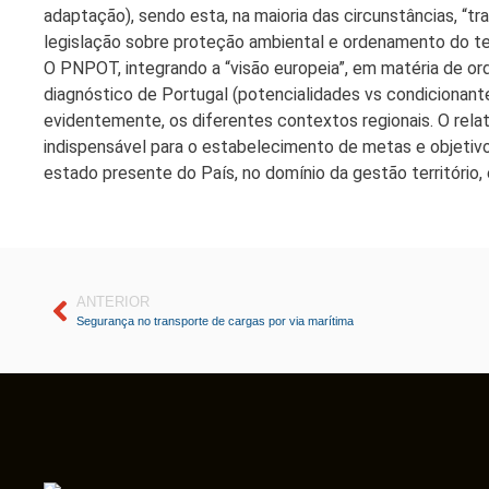
adaptação), sendo esta, na maioria das circunstâncias, “tr
legislação sobre proteção ambiental e ordenamento do terr
O PNPOT, integrando a “visão europeia”, em matéria de ord
diagnóstico de Portugal (potencialidades vs condicionan
evidentemente, os diferentes contextos regionais. O relat
indispensável para o estabelecimento de metas e objetiv
estado presente do País, no domínio da gestão território, 
ANTERIOR
Segurança no transporte de cargas por via marítima