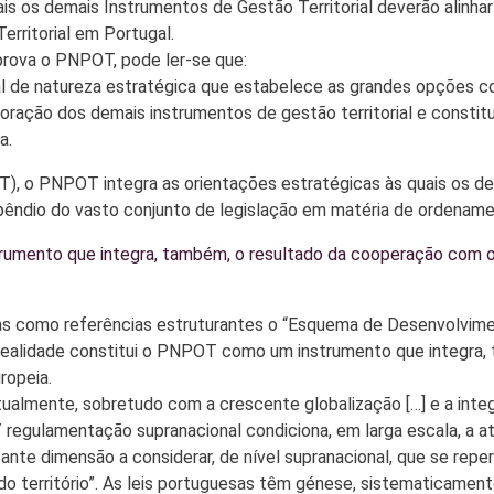
uais os demais Instrumentos de Gestão Territorial deverão alinh
erritorial em Portugal.
aprova o PNPOT, pode ler-se que:
de natureza estratégica que estabelece as grandes opções com 
aboração dos demais instrumentos de gestão territorial e const
a.
T), o PNPOT integra as orientações estratégicas às quais os de
êndio do vasto conjunto de legislação em matéria de ordenament
strumento que integra, também, o resultado da cooperação com
 como referências estruturantes o “Esquema de Desenvolviment
realidade constitui o PNPOT como um instrumento que integra
ropeia.
 “atualmente, sobretudo com a crescente globalização […] e a int
 / regulamentação supranacional condiciona, em larga escala, a a
ante dimensão a considerar, de nível supranacional, que se reper
 território”. As leis portuguesas têm génese, sistematicament