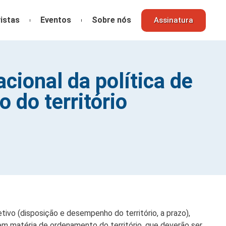
istas
Eventos
Sobre nós
Assinatura
cional da política de
 do território
ivo (disposição e desempenho do território, a prazo),
 em matéria de ordenamento do território, que deverão ser,