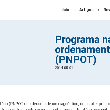
Início
Artigos
Rev
Programa na
ordenamento
(PNPOT)
2014-05-01
ório (PNPOT), no decurso de um diagnóstico, de caráter prospet
nto de vinte e quatro grandes problemas, no território nacional,