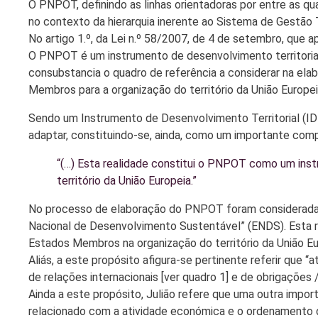
O PNPOT, definindo as linhas orientadoras por entre as q
no contexto da hierarquia inerente ao Sistema de Gestão T
No artigo 1.º, da Lei n.º 58/2007, de 4 de setembro, que 
O PNPOT é um instrumento de desenvolvimento territorial 
consubstancia o quadro de referência a considerar na el
Membros para a organização do território da União Europei
Sendo um Instrumento de Desenvolvimento Territorial (ID
adaptar, constituindo-se, ainda, como um importante comp
“(…) Esta realidade constitui o PNPOT como um in
território da União Europeia.”
No processo de elaboração do PNPOT foram consideradas
Nacional de Desenvolvimento Sustentável” (ENDS). Esta 
Estados Membros na organização do território da União Eu
Aliás, a este propósito afigura-se pertinente referir que
de relações internacionais [ver quadro 1] e de obrigações
Ainda a este propósito, Julião refere que uma outra import
relacionado com a atividade económica e o ordenamento do