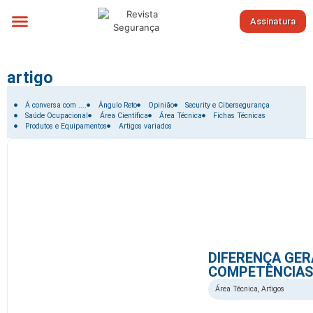
Assinatura
Sobre nós
artigo
Filtrar por:
Á conversa com ....
Ângulo Reto
Opinião
Security e Cibersegurança
Saúde Ocupacional
Área Científica
Área Técnica
Fichas Técnicas
Produtos e Equipamentos
Artigos variados
DIFERENÇA GER
COMPETÊNCIAS
Área Técnica
,
Artigos