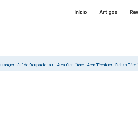
Início
Artigos
Rev
gurança
Saúde Ocupacional
Área Científica
Área Técnica
Fichas Técn