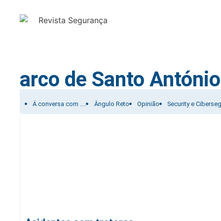
arco de Santo António
Filtrar por:
Á conversa com ....
Ângulo Reto
Opinião
Security e Ciberse