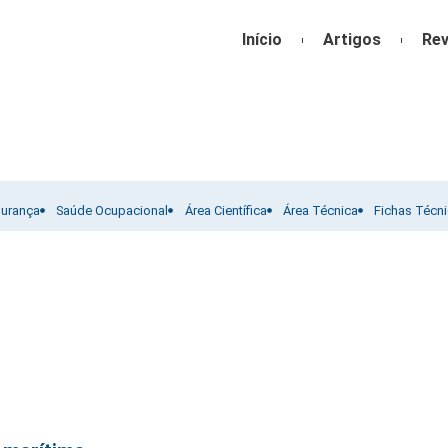
Início
Artigos
Rev
gurança
Saúde Ocupacional
Área Científica
Área Técnica
Fichas Técn