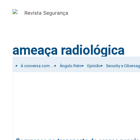
ameaça radiológica
Filtrar por:
Á conversa com ....
Ângulo Reto
Opinião
Security e Ciberse