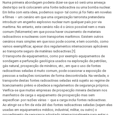
Numa primeira abordagem poderia dizer-se que só será uma ameaça
deste tipo se lá colocarem uma fonte radioactiva ou uma bomba nuclear.
Em linha com esta ideia, podemos supor- tal como já foi feito em novelas
e filmes – um cenário em que uma organização terrorista pretenderia
introduzir um engenho explosivo nuclear num qualquer país por via
marítima. No entanto, este cenário não é o único possível nem o mais
comum (felizmente) em que possa haver cruzamento de materiais
radioactivos e nucleares com transportes marítimos. Existem outros
cenários mais simples em que isso pode ocorrer, e tem ocorrido, como
vamos exemplificar, apesar dos regulamentos internacionais aplicáveis
ao transporte seguro de matérias radioactivas.[1].
O transporte de equipamentos, como por exemplo equipamentos de
sondagem e perfuração geológica usados na exploração de petróleo,
gás natural, prospecção de minérios, etc., em que o uso de fontes
radioactivas seladas é muito comum, pode ocasionar a exposição de
pessoas a radiações ionizantes de forma descontrolada. Na verdade, o
transporte destas fontes radioactivas seladas está sujeito ao regime de
licenciamento prévio e obedece a regulamentos de segurança próprios.
Verifica-se que muitas empresas de prospecção mineira declaram nos
manifestos de carga o equipamento de prospecção mas sem
especificar- por razões várias – que a carga inclui fontes radioactivas.
Ao atingir-se o fim da vida útil das fontes radioactivas seladas (sejam elas
usadas em equipamentos médico, industrial, militar, ou outro) o
procedimento de segurança adoptado internacionalmente para evitar o