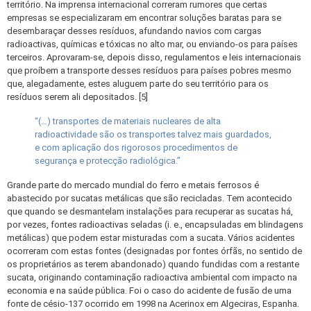
território. Na imprensa internacional correram rumores que certas
empresas se especializaram em encontrar soluções baratas para se
desembaraçar desses resíduos, afundando navios com cargas
radioactivas, químicas e tóxicas no alto mar, ou enviando-os para países
terceiros. Aprovaram-se, depois disso, regulamentos e leis internacionais
que proíbem a transporte desses resíduos para países pobres mesmo
que, alegadamente, estes aluguem parte do seu território para os
resíduos serem ali depositados. [5]
“(…) transportes de materiais nucleares de alta
radioactividade são os transportes talvez mais guardados,
e com aplicação dos rigorosos procedimentos de
segurança e protecção radiológica.”
Grande parte do mercado mundial do ferro e metais ferrosos é
abastecido por sucatas metálicas que são recicladas. Tem acontecido
que quando se desmantelam instalações para recuperar as sucatas há,
por vezes, fontes radioactivas seladas (i. e., encapsuladas em blindagens
metálicas) que podem estar misturadas com a sucata. Vários acidentes
ocorreram com estas fontes (designadas por fontes órfãs, no sentido de
os proprietários as terem abandonado) quando fundidas com a restante
sucata, originando contaminação radioactiva ambiental com impacto na
economia e na saúde pública. Foi o caso do acidente de fusão de uma
fonte de césio-137 ocorrido em 1998 na Acerinox em Algeciras, Espanha.