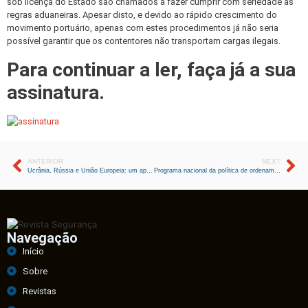
sob licença do Estado são chamados a fazer cumprir com seriedade as
regras aduaneiras. Apesar disto, e devido ao rápido crescimento do
movimento portuário, apenas com estes procedimentos já não seria
possível garantir que os contentores não transportam cargas ilegais.
Para continuar a ler, faça já a sua
assinatura.
ANTERIOR
NEXT
Ucrânia, Rússia e União Europeia: um apontamento
Programa nacional da política de ordenamento do território (PNPOT)
Navegação
Início
Sobre
Revistas