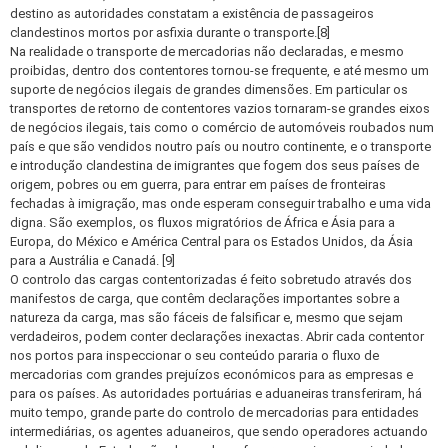
destino as autoridades constatam a existência de passageiros
clandestinos mortos por asfixia durante o transporte.[8]
Na realidade o transporte de mercadorias não declaradas, e mesmo
proibidas, dentro dos contentores tornou-se frequente, e até mesmo um
suporte de negócios ilegais de grandes dimensões. Em particular os
transportes de retorno de contentores vazios tornaram-se grandes eixos
de negócios ilegais, tais como o comércio de automóveis roubados num
país e que são vendidos noutro país ou noutro continente, e o transporte
e introdução clandestina de imigrantes que fogem dos seus países de
origem, pobres ou em guerra, para entrar em países de fronteiras
fechadas à imigração, mas onde esperam conseguir trabalho e uma vida
digna. São exemplos, os fluxos migratórios de África e Ásia para a
Europa, do México e América Central para os Estados Unidos, da Ásia
para a Austrália e Canadá. [9]
O controlo das cargas contentorizadas é feito sobretudo através dos
manifestos de carga, que contêm declarações importantes sobre a
natureza da carga, mas são fáceis de falsificar e, mesmo que sejam
verdadeiros, podem conter declarações inexactas. Abrir cada contentor
nos portos para inspeccionar o seu conteúdo pararia o fluxo de
mercadorias com grandes prejuízos económicos para as empresas e
para os países. As autoridades portuárias e aduaneiras transferiram, há
muito tempo, grande parte do controlo de mercadorias para entidades
intermediárias, os agentes aduaneiros, que sendo operadores actuando