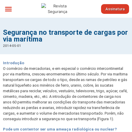
Assinatura
Sobre nós
Segurança no transporte de cargas por
via marítima
2014-05-01
Introdução
O comércio de mercadorias, e em especial o comércio intercontinental
por via marítima, cresceu enormemente no último século. Por via marítima
transportam-se cargas de todo o tipo, desde as ramas de petróleo e gás
natural liquefeito aos minérios de ferro, uranio, cobre, às sucatas
metálicas para reciclar, veículos, vestuário, televisores, trigo, açúcar, café,
cimento, madeira, etc., etc. A introdução de contentores de carga nos
anos 60 permitiu melhorar as condições do transporte das mercadorias
reduzindo as perdas e avarias, introduzir rapidez na transferência de
cargas, e aumentar o volume de mercadorias transportado. Porém, não
conseguiu introduzir a segurança no que se transporta (Figura 1).
Pode um contentor ser uma ameaça radiológica ou nuclear?