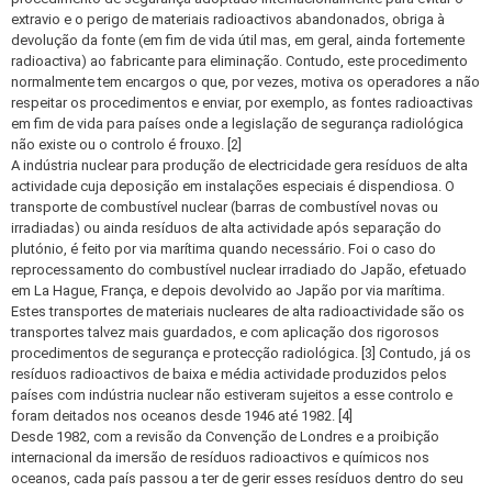
extravio e o perigo de materiais radioactivos abandonados, obriga à
devolução da fonte (em fim de vida útil mas, em geral, ainda fortemente
radioactiva) ao fabricante para eliminação. Contudo, este procedimento
normalmente tem encargos o que, por vezes, motiva os operadores a não
respeitar os procedimentos e enviar, por exemplo, as fontes radioactivas
em fim de vida para países onde a legislação de segurança radiológica
não existe ou o controlo é frouxo. [2]
A indústria nuclear para produção de electricidade gera resíduos de alta
actividade cuja deposição em instalações especiais é dispendiosa. O
transporte de combustível nuclear (barras de combustível novas ou
irradiadas) ou ainda resíduos de alta actividade após separação do
plutónio, é feito por via marítima quando necessário. Foi o caso do
reprocessamento do combustível nuclear irradiado do Japão, efetuado
em La Hague, França, e depois devolvido ao Japão por via marítima.
Estes transportes de materiais nucleares de alta radioactividade são os
transportes talvez mais guardados, e com aplicação dos rigorosos
procedimentos de segurança e protecção radiológica. [3] Contudo, já os
resíduos radioactivos de baixa e média actividade produzidos pelos
países com indústria nuclear não estiveram sujeitos a esse controlo e
foram deitados nos oceanos desde 1946 até 1982. [4]
Desde 1982, com a revisão da Convenção de Londres e a proibição
internacional da imersão de resíduos radioactivos e químicos nos
oceanos, cada país passou a ter de gerir esses resíduos dentro do seu