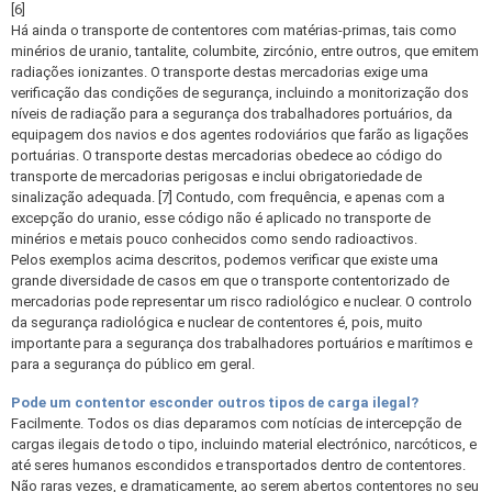
[6]
Há ainda o transporte de contentores com matérias-primas, tais como
minérios de uranio, tantalite, columbite, zircónio, entre outros, que emitem
radiações ionizantes. O transporte destas mercadorias exige uma
verificação das condições de segurança, incluindo a monitorização dos
níveis de radiação para a segurança dos trabalhadores portuários, da
equipagem dos navios e dos agentes rodoviários que farão as ligações
portuárias. O transporte destas mercadorias obedece ao código do
transporte de mercadorias perigosas e inclui obrigatoriedade de
sinalização adequada. [7] Contudo, com frequência, e apenas com a
excepção do uranio, esse código não é aplicado no transporte de
minérios e metais pouco conhecidos como sendo radioactivos.
Pelos exemplos acima descritos, podemos verificar que existe uma
grande diversidade de casos em que o transporte contentorizado de
mercadorias pode representar um risco radiológico e nuclear. O controlo
da segurança radiológica e nuclear de contentores é, pois, muito
importante para a segurança dos trabalhadores portuários e marítimos e
para a segurança do público em geral.
Pode um contentor esconder outros tipos de carga ilegal?
Facilmente. Todos os dias deparamos com notícias de intercepção de
cargas ilegais de todo o tipo, incluindo material electrónico, narcóticos, e
até seres humanos escondidos e transportados dentro de contentores.
Não raras vezes, e dramaticamente, ao serem abertos contentores no seu