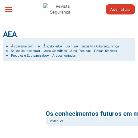
Assinatura
Sobre nós
AEA
Filtrar por:
Á conversa com ....
Ângulo Reto
Opinião
Security e Cibersegurança
Saúde Ocupacional
Área Científica
Área Técnica
Fichas Técnicas
Produtos e Equipamentos
Artigos variados
Os conhecimentos futuros em m
Destaques