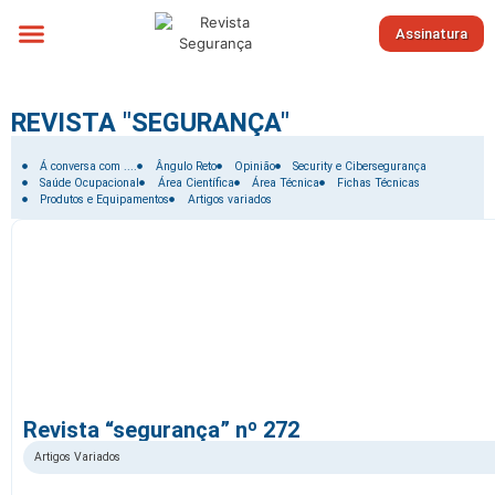
Assinatura
Sobre nós
REVISTA "SEGURANÇA"
Filtrar por:
Á conversa com ....
Ângulo Reto
Opinião
Security e Cibersegurança
Saúde Ocupacional
Área Científica
Área Técnica
Fichas Técnicas
Produtos e Equipamentos
Artigos variados
Revista “segurança” nº 272
Artigos Variados