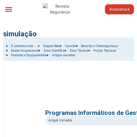
Assinatura
Sobre nós
simulação
Filtrar por:
Á conversa com ....
Ângulo Reto
Opinião
Security e Cibersegurança
Saúde Ocupacional
Área Científica
Área Técnica
Fichas Técnicas
Produtos e Equipamentos
Artigos variados
Programas Informáticos de Ges
Artigos Variados