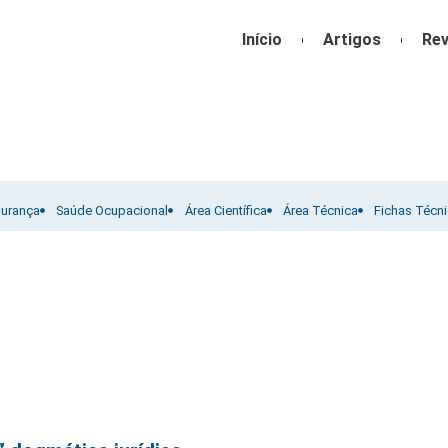
Início
Artigos
Rev
gurança
Saúde Ocupacional
Área Científica
Área Técnica
Fichas Técn