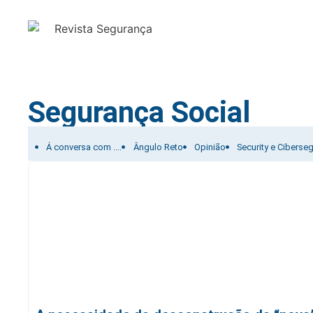
Segurança Social
Filtrar por:
Á conversa com ....
Ângulo Reto
Opinião
Security e Ciberse