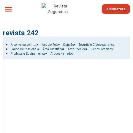
Assinatura
Sobre nós
revista 242
Filtrar por:
Á conversa com ....
Ângulo Reto
Opinião
Security e Cibersegurança
Saúde Ocupacional
Área Científica
Área Técnica
Fichas Técnicas
Produtos e Equipamentos
Artigos variados