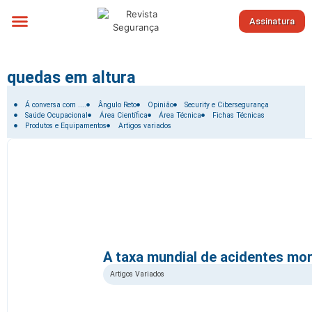
Assinatura
Sobre nós
quedas em altura
Filtrar por:
Á conversa com ....
Ângulo Reto
Opinião
Security e Cibersegurança
Saúde Ocupacional
Área Científica
Área Técnica
Fichas Técnicas
Produtos e Equipamentos
Artigos variados
A taxa mundial de acidentes mor
Artigos Variados