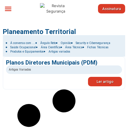
Assinatura
Sobre nós
Planeamento Territorial
Filtrar por:
Á conversa com ....
Ângulo Reto
Opinião
Security e Cibersegurança
Saúde Ocupacional
Área Científica
Área Técnica
Fichas Técnicas
Produtos e Equipamentos
Artigos variados
Planos Diretores Municipais (PDM)
Artigos Variados
Ler artigo