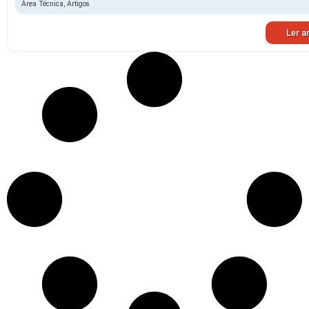
Área Técnica
,
Artigos
Ler a