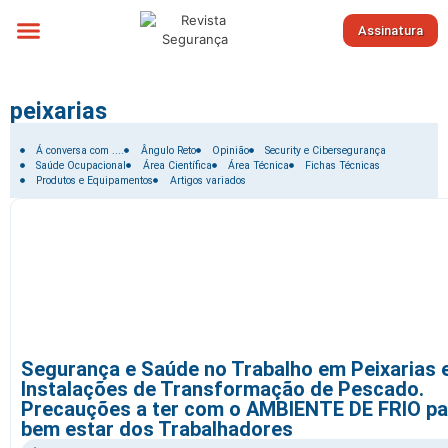
Assinatura
Sobre nós
peixarias
Filtrar por:
Á conversa com ....
Ângulo Reto
Opinião
Security e Cibersegurança
Saúde Ocupacional
Área Científica
Área Técnica
Fichas Técnicas
Produtos e Equipamentos
Artigos variados
Segurança e Saúde no Trabalho em Peixarias 
Instalações de Transformação de Pescado.
Precauções a ter com o AMBIENTE DE FRIO pa
bem estar dos Trabalhadores