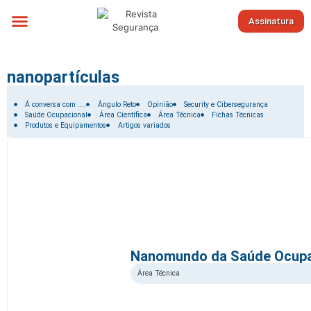
Assinatura
Sobre nós
nanopartículas
Filtrar por:
Á conversa com ....
Ângulo Reto
Opinião
Security e Cibersegurança
Saúde Ocupacional
Área Científica
Área Técnica
Fichas Técnicas
Produtos e Equipamentos
Artigos variados
Nanomundo da Saúde Ocupa
Área Técnica