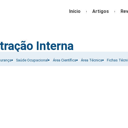
Início
Artigos
Rev
tração Interna
gurança
Saúde Ocupacional
Área Científica
Área Técnica
Fichas Técn