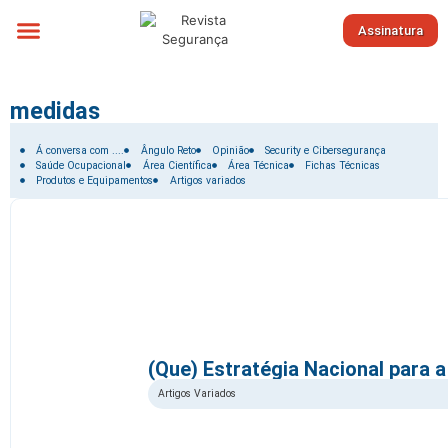
Assinatura
Sobre nós
medidas
Filtrar por:
Á conversa com ....
Ângulo Reto
Opinião
Security e Cibersegurança
Saúde Ocupacional
Área Científica
Área Técnica
Fichas Técnicas
Produtos e Equipamentos
Artigos variados
(Que) Estratégia Nacional para 
Artigos Variados