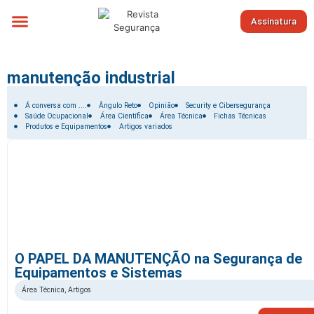
Assinatura
Sobre nós
manutenção industrial
Filtrar por:
Á conversa com ....
Ângulo Reto
Opinião
Security e Cibersegurança
Saúde Ocupacional
Área Científica
Área Técnica
Fichas Técnicas
Produtos e Equipamentos
Artigos variados
O PAPEL DA MANUTENÇÃO na Segurança de
Equipamentos e Sistemas
Área Técnica
,
Artigos