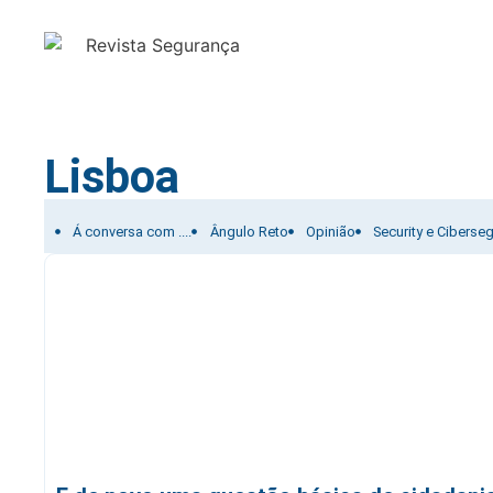
Lisboa
Filtrar por:
Á conversa com ....
Ângulo Reto
Opinião
Security e Ciberse