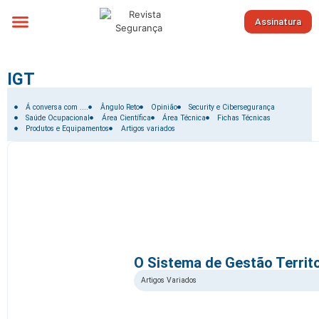
Assinatura
Sobre nós
IGT
Filtrar por:
Á conversa com ....
Ângulo Reto
Opinião
Security e Cibersegurança
Saúde Ocupacional
Área Científica
Área Técnica
Fichas Técnicas
Produtos e Equipamentos
Artigos variados
O Sistema de Gestão Territo
Artigos Variados