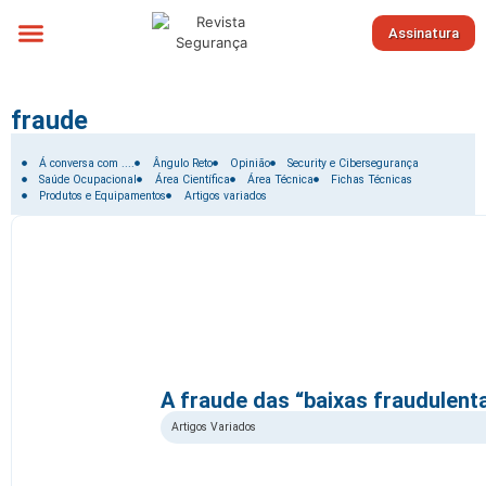
Assinatura
Sobre nós
fraude
Filtrar por:
Á conversa com ....
Ângulo Reto
Opinião
Security e Cibersegurança
Saúde Ocupacional
Área Científica
Área Técnica
Fichas Técnicas
Produtos e Equipamentos
Artigos variados
A fraude das “baixas fraudulent
Artigos Variados