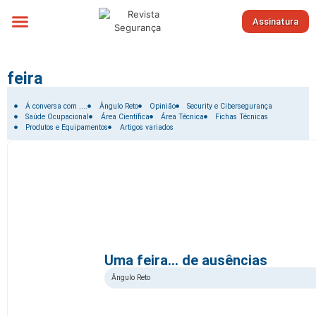
Assinatura
Sobre nós
feira
Filtrar por:
Á conversa com ....
Ângulo Reto
Opinião
Security e Cibersegurança
Saúde Ocupacional
Área Científica
Área Técnica
Fichas Técnicas
Produtos e Equipamentos
Artigos variados
Uma feira… de ausências
Ângulo Reto