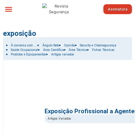
Assinatura
Sobre nós
exposição
Filtrar por:
Á conversa com ....
Ângulo Reto
Opinião
Security e Cibersegurança
Saúde Ocupacional
Área Científica
Área Técnica
Fichas Técnicas
Produtos e Equipamentos
Artigos variados
Exposição Profissional a Agent
Artigos Variados