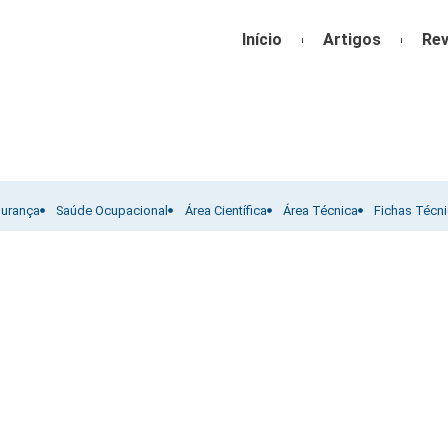
Início
Artigos
Rev
gurança
Saúde Ocupacional
Área Científica
Área Técnica
Fichas Técn