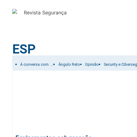
ESP
Filtrar por:
Á conversa com ....
Ângulo Reto
Opinião
Security e Ciberse