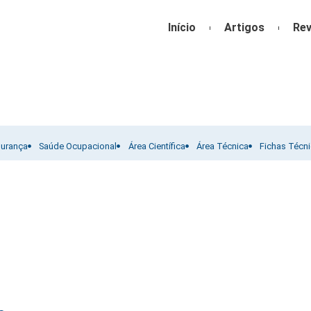
Início
Artigos
Rev
gurança
Saúde Ocupacional
Área Científica
Área Técnica
Fichas Técn