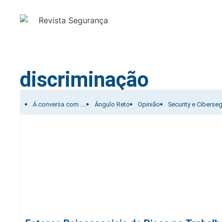
discriminação
Filtrar por:
Á conversa com ....
Ângulo Reto
Opinião
Security e Ciberse