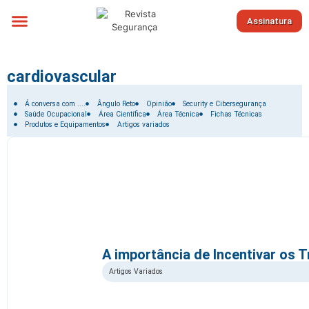
Assinatura
Sobre nós
cardiovascular
Filtrar por:
Á conversa com ....
Ângulo Reto
Opinião
Security e Cibersegurança
Saúde Ocupacional
Área Científica
Área Técnica
Fichas Técnicas
Produtos e Equipamentos
Artigos variados
A importância de Incentivar os T
Artigos Variados