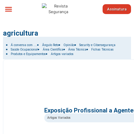
Assinatura
Sobre nós
agricultura
Filtrar por:
Á conversa com ....
Ângulo Reto
Opinião
Security e Cibersegurança
Saúde Ocupacional
Área Científica
Área Técnica
Fichas Técnicas
Produtos e Equipamentos
Artigos variados
Exposição Profissional a Agent
Artigos Variados