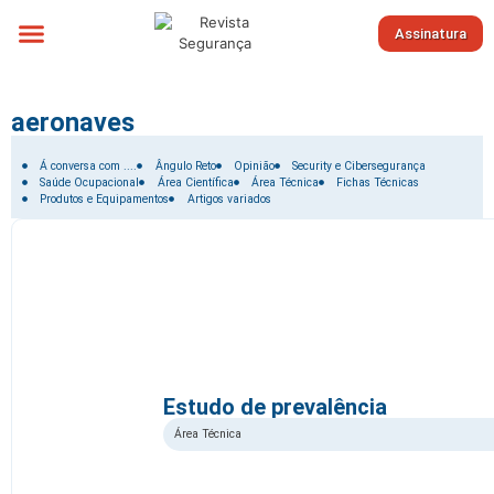
Assinatura
Sobre nós
aeronaves
Filtrar por:
Á conversa com ....
Ângulo Reto
Opinião
Security e Cibersegurança
Saúde Ocupacional
Área Científica
Área Técnica
Fichas Técnicas
Produtos e Equipamentos
Artigos variados
Estudo de prevalência
Área Técnica