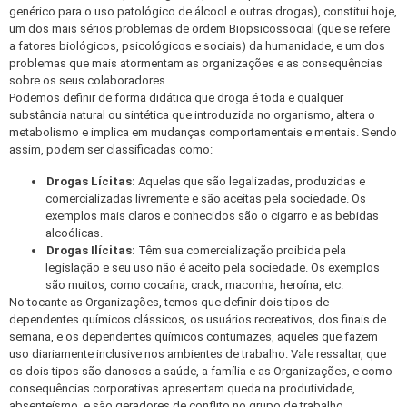
genérico para o uso patológico de álcool e outras drogas), constitui hoje,
um dos mais sérios problemas de ordem Biopsicossocial (que se refere
a fatores biológicos, psicológicos e sociais) da humanidade, e um dos
problemas que mais atormentam as organizações e as consequências
sobre os seus colaboradores.
Podemos definir de forma didática que droga é toda e qualquer
substância natural ou sintética que introduzida no organismo, altera o
metabolismo e implica em mudanças comportamentais e mentais. Sendo
assim, podem ser classificadas como:
Drogas Lícitas:
Aquelas que são legalizadas, produzidas e
comercializadas livremente e são aceitas pela sociedade. Os
exemplos mais claros e conhecidos são o cigarro e as bebidas
alcoólicas.
Drogas Ilícitas:
Têm sua comercialização proibida pela
legislação e seu uso não é aceito pela sociedade. Os exemplos
são muitos, como cocaína, crack, maconha, heroína, etc.
No tocante as Organizações, temos que definir dois tipos de
dependentes químicos clássicos, os usuários recreativos, dos finais de
semana, e os dependentes químicos contumazes, aqueles que fazem
uso diariamente inclusive nos ambientes de trabalho. Vale ressaltar, que
os dois tipos são danosos a saúde, a família e as Organizações, e como
consequências corporativas apresentam queda na produtividade,
absenteísmo, e são geradores de conflito no grupo de trabalho.