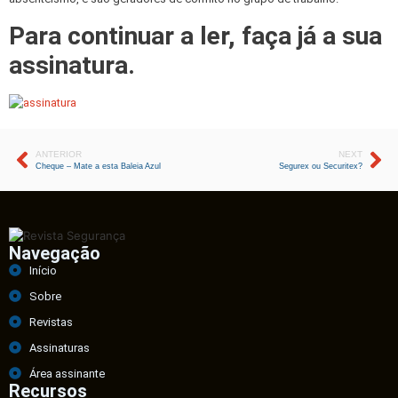
Para continuar a ler, faça já a sua
assinatura.
ANTERIOR
NEXT
Cheque – Mate a esta Baleia Azul
Segurex ou Securitex?
Navegação
Início
Sobre
Revistas
Assinaturas
Área assinante
Recursos