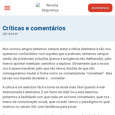
Assinatura
Sobre nós
Críticas e comentários
2014-03-01
Nos nossos artigos tentamos sempre evitar a crítica destrutiva e não nos
queremos confundidos com aqueles que a praticam; tentamos sempre
senão dar potenciais soluções (passe a arrogância não deliberada), pelo
menos apontar eventuais caminhos a explorar. Obviamente que a nossa
voz é quase inaudível, pelo que não temos ilusões de que não
conseguiremos mudar a forma como os comentadores “comentam”. Mas
tal não nos impede de tentar e… comentar.
A crítica é um exercício fácil e torna-se ainda mais fácil quando é mal-
intencionada e destrutiva. É um facto da vida! Se a este exercício
juntarmos a facilidade com que cada um se torna comentador, quer nos
meios da comunicação social, quer na web, temos o paradigma no qual
vivemos no século XXI, com tendência para piorar.