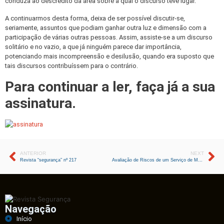
conduza ao descrédito da área sobre a qual o discurso teve lugar.
A continuarmos desta forma, deixa de ser possível discutir-se,
seriamente, assuntos que podiam ganhar outra luz e dimensão com a
participação de várias outras pessoas. Assim, assiste-se a um discurso
solitário e no vazio, a que já ninguém parece dar importância,
potenciando mais incompreensão e desilusão, quando era suposto que
tais discursos contribuíssem para o contrário.
Para continuar a ler, faça já a sua
assinatura.
ANTERIOR
NEXT
Revista “segurança” nº 217
Avaliação de Riscos de um Serviço de Medicina Nuclear
Navegação
Início