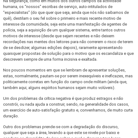
Na segurança, como em muitos dos outros campos da actividade
humana, os “nossos” escribas de serviço, auto-intitulados de
“especialistas” (do que quer que seja, ainda que nós não saibamos de
quê), destilam o seu fel sobre o primeiro e mais recente motivo de
interesse da comunidade, seja este uma manifestação de agentes de
polícia, seja a aquisição de um qualquer sistema, entre tantos outros
motivos de interesse (desde que sejam recentes e não deixem
recordações nas mentes dos leitores para não correrem o risco de terem
de se desdizer, algumas edições depois), raramente apresentando
quaisquer propostas de solução para o motivo que os escandaliza e que
descrevem sempre de uma forma incisiva e exaltada.
Nos poucos momentos em que se lembram de apresentar soluções,
estas, normalmente, pautam-se por serem inexequíveis e ineficazes, mas
politicamente corretas em função do campo onde militam (ainda que,
também aqui, alguns espíritos humanos sejam muito volúveis).
Um dos problemas da crítica negativa é que produz estragos e não
constrói, ou nada ajuda a construir, sendo, na generalidade dos casos,
um exercício de auto-satisfação gratuito e, convenhamos, de muito curta
duração.
Outro dos problemas prende-se com a degradação do discurso,
qualquer que seja a área, levando a que este se nivele por baixo e