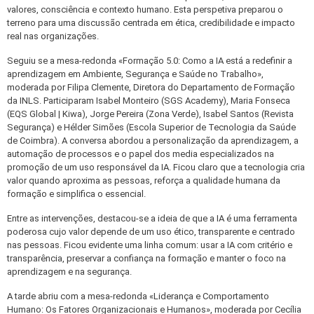
valores, consciência e contexto humano. Esta perspetiva preparou o
terreno para uma discussão centrada em ética, credibilidade e impacto
real nas organizações.
Seguiu se a mesa-redonda «Formação 5.0: Como a IA está a redefinir a
aprendizagem em Ambiente, Segurança e Saúde no Trabalho»,
moderada por Filipa Clemente, Diretora do Departamento de Formação
da INLS. Participaram Isabel Monteiro (SGS Academy), Maria Fonseca
(EQS Global | Kiwa), Jorge Pereira (Zona Verde), Isabel Santos (Revista
Segurança) e Hélder Simões (Escola Superior de Tecnologia da Saúde
de Coimbra). A conversa abordou a personalização da aprendizagem, a
automação de processos e o papel dos media especializados na
promoção de um uso responsável da IA. Ficou claro que a tecnologia cria
valor quando aproxima as pessoas, reforça a qualidade humana da
formação e simplifica o essencial.
Entre as intervenções, destacou‑se a ideia de que a IA é uma ferramenta
poderosa cujo valor depende de um uso ético, transparente e centrado
nas pessoas. Ficou evidente uma linha comum: usar a IA com critério e
transparência, preservar a confiança na formação e manter o foco na
aprendizagem e na segurança.
A tarde abriu com a mesa-redonda «Liderança e Comportamento
Humano: Os Fatores Organizacionais e Humanos», moderada por Cecília