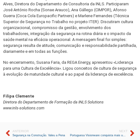
Alves, Diretora do Departamento de Consultoria da INLS. Participaram
José António Rocha (Sonae Arauco), Ana Gállego (CIMPOR), Afonso
Guerra (Coca Cola Europacific Partners) e Marlene Fernandes (Técnica
Superior de Segurança no Trabalho no projeto ITER). Discutiram cultura
organizacional, compromisso da gestão, envolvimento dos
trabalhadores, integração da segurança na rotina diária e o impacto da
saúde mental na eficácia operacional. A mensagem final foi simples:
segurança resulta de atitude, comunicação e responsabilidade partilhada,
diariamente e em todas as funções.
No encerramento, Susana Faria, da REGA Energy, apresentou «Liderança
para uma Cultura de Excelência». Ligou conceitos de cultura de segurança
à evolução de maturidade cultural e ao papel da liderança de excelência.
Filipa Clemente
Diretora do Departamento de Formação da INLS Solutions
www.inls-solutions.com
ANTERIOR
NEXT
Segurança na Construção. Valeu a Pena
Portuguesa Visionware conquista mais um ouro nos selos de maturidade digital (SMD)