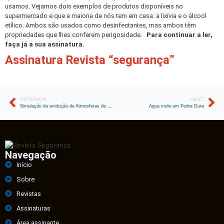
usamos. Vejamos dois exemplos de produtos disponíveis no
supermercado e que a maioria de nós tem em casa: a lixívia e o álcool
etílico. Ambos são usados como desinfectantes, mas ambos têm
propriedades que lhes conferem perigosidade.
Para continuar a ler,
faça já a sua assinatura.
Assinatura Revista “segurança”
ANTERIOR
NEXT
Simulação da evolução de Atmosferas de Trabalho com Máquinas de afagar betão
Água mole em Pedra Dura
Navegação
Início
Sobre
Revistas
Assinaturas
Área assinante