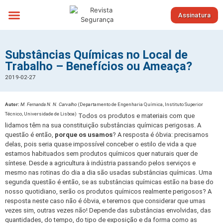
Assinatura
Sobre nós
Substâncias Químicas no Local de
Trabalho – Benefícios ou Ameaça?
2019-02-27
Autor:
M. Fernanda N. N. Carvalho
(Departamento de Engenharia Química, Instituto Superior
Técnico, Universidade de Lisboa)
Todos os produtos e materiais com que
lidamos têm na sua constituição substâncias químicas perigosas. A
questão é então,
porque os usamos
? A resposta é óbvia: precisamos
delas, pois seria quase impossível conceber o estilo de vida a que
estamos habituados sem produtos químicos quer naturais quer de
síntese. Desde a agricultura à indústria passando pelos serviços e
mesmo nas rotinas do dia a dia são usadas substâncias químicas. Uma
segunda questão é então, se as substâncias químicas estão na base do
nosso quotidiano, serão os produtos químicos realmente perigosos? A
resposta neste caso não é óbvia, e teremos que considerar que umas
vezes sim, outras vezes não! Depende das substâncias envolvidas, das
quantidades, do tempo, do tipo de exposição e da forma como as