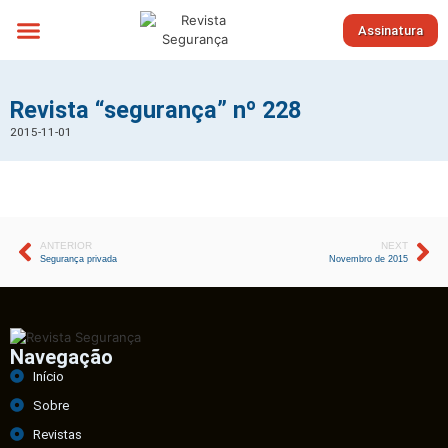
Assinatura
Sobre nós
Revista “segurança” nº 228
2015-11-01
ANTERIOR
NEXT
Segurança privada
Novembro de 2015
Navegação
Início
Sobre
Revistas