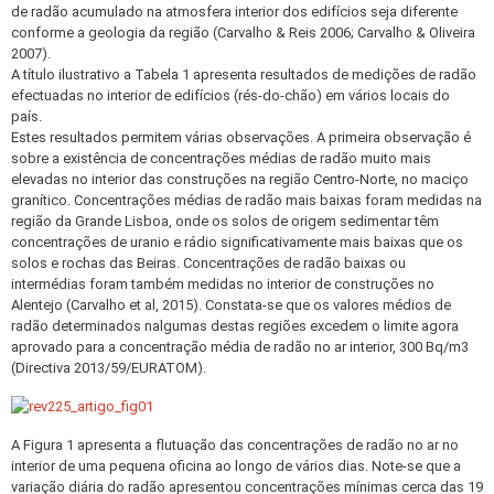
de radão acumulado na atmosfera interior dos edifícios seja diferente
conforme a geologia da região (Carvalho & Reis 2006; Carvalho & Oliveira
2007).
A título ilustrativo a Tabela 1 apresenta resultados de medições de radão
efectuadas no interior de edifícios (rés-do-chão) em vários locais do
país.
Estes resultados permitem várias observações. A primeira observação é
sobre a existência de concentrações médias de radão muito mais
elevadas no interior das construções na região Centro-Norte, no maciço
granítico. Concentrações médias de radão mais baixas foram medidas na
região da Grande Lisboa, onde os solos de origem sedimentar têm
concentrações de uranio e rádio significativamente mais baixas que os
solos e rochas das Beiras. Concentrações de radão baixas ou
intermédias foram também medidas no interior de construções no
Alentejo (Carvalho et al, 2015). Constata-se que os valores médios de
radão determinados nalgumas destas regiões excedem o limite agora
aprovado para a concentração média de radão no ar interior, 300 Bq/m3
(Directiva 2013/59/EURATOM).
A Figura 1 apresenta a flutuação das concentrações de radão no ar no
interior de uma pequena oficina ao longo de vários dias. Note-se que a
variação diária do radão apresentou concentrações mínimas cerca das 19