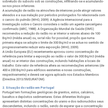
sobretudo do subsolo sob as construções, infiltrando-se e acumulando-
se nos pisos inferiores.
A acumulação de radão na atmosfera de interiores pode atingir valores
elevados e a sua inalação por períodos prolongados foi relacionada com
o cancro do pulmão (WHO, 2009). A Agência Internacional para a
Investigação sobre o Cancro considera o radão um agente cancerígeno
confirmado (IARC, 1988). A Organização Mundial da Saúde (OMS)
recomendou a redução do radão no ar interior a valores abaixo de 100
Bq/m3 (média anual) ou, se tal não for possível, propõs que numa
primeira etapa se adopte o limite de 300 Bq/m3 e se actue no sentido de
progressivamente reduzir esta exposição (WHO, 2009).
A União Europeia (EU) recentemente aprovou como concentração de
referência para limitar a exposição ao radão o valor de 300 Bq/m3 (média
anual) no ar interior das construções, incluindo habitações e locais de
trabalho. Este valor de referência altera as recomendações anteriores (de
400 e 200 Bq/m3 para edifícios existentes e novas construções,
respectivamente) e deverá ser agora aplicado nos Estados Membros
(Directiva 2013/59/EURATOM).
2. Situação do radão em Portugal
Portugal tem formações geológicas de granitos, xistos, calcários,
basaltos e depósitos sedimentares. Estas diferentes litologias
apresentam distintas concentrações do uranio e dos radionuclidos seus
descendentes, incluindo o radão, sendo de esperar que a concentração