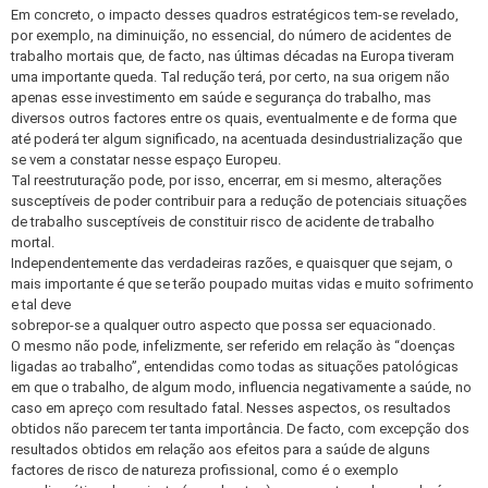
Em concreto, o impacto desses quadros estratégicos tem-se revelado,
por exemplo, na diminuição, no essencial, do número de acidentes de
trabalho mortais que, de facto, nas últimas décadas na Europa tiveram
uma importante queda. Tal redução terá, por certo, na sua origem não
apenas esse investimento em saúde e segurança do trabalho, mas
diversos outros factores entre os quais, eventualmente e de forma que
até poderá ter algum significado, na acentuada desindustrialização que
se vem a constatar nesse espaço Europeu.
Tal reestruturação pode, por isso, encerrar, em si mesmo, alterações
susceptíveis de poder contribuir para a redução de potenciais situações
de trabalho susceptíveis de constituir risco de acidente de trabalho
mortal.
Independentemente das verdadeiras razões, e quaisquer que sejam, o
mais importante é que se terão poupado muitas vidas e muito sofrimento
e tal deve
sobrepor-se a qualquer outro aspecto que possa ser equacionado.
O mesmo não pode, infelizmente, ser referido em relação às “doenças
ligadas ao trabalho”, entendidas como todas as situações patológicas
em que o trabalho, de algum modo, influencia negativamente a saúde, no
caso em apreço com resultado fatal. Nesses aspectos, os resultados
obtidos não parecem ter tanta importância. De facto, com excepção dos
resultados obtidos em relação aos efeitos para a saúde de alguns
factores de risco de natureza profissional, como é o exemplo