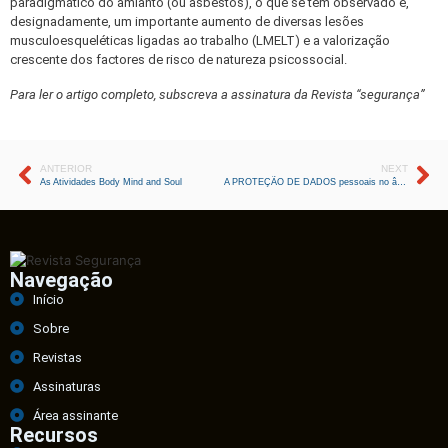
paradigmático do amianto (ou asbestos), o que se tem observado é,
designadamente, um importante aumento de diversas lesões
musculoesqueléticas ligadas ao trabalho (LMELT) e a valorização
crescente dos factores de risco de natureza psicossocial.
Para ler o artigo completo, subscreva
a assinatura da Revista “segurança”
ANTERIOR
NEXT
As Atividades Body Mind and Soul
A PROTEÇÃO DE DADOS pessoais no âmbito da esfera jurídica do Trabalhador – análise do regime jurídico aplicável
Navegação
Início
Sobre
Revistas
Assinaturas
Área assinante
Recursos