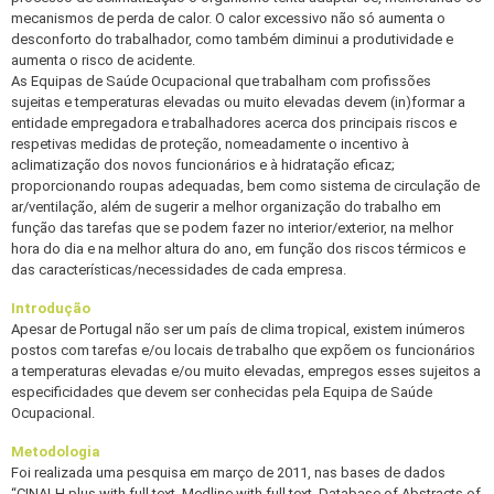
mecanismos de perda de calor. O calor excessivo não só aumenta o
desconforto do trabalhador, como também diminui a produtividade e
aumenta o risco de acidente.
As Equipas de Saúde Ocupacional que trabalham com profissões
sujeitas e temperaturas elevadas ou muito elevadas devem (in)formar a
entidade empregadora e trabalhadores acerca dos principais riscos e
respetivas medidas de proteção, nomeadamente o incentivo à
aclimatização dos novos funcionários e à hidratação eficaz;
proporcionando roupas adequadas, bem como sistema de circulação de
ar/ventilação, além de sugerir a melhor organização do trabalho em
função das tarefas que se podem fazer no interior/exterior, na melhor
hora do dia e na melhor altura do ano, em função dos riscos térmicos e
das características/necessidades de cada empresa.
Introdução
Apesar de Portugal não ser um país de clima tropical, existem inúmeros
postos com tarefas e/ou locais de trabalho que expõem os funcionários
a temperaturas elevadas e/ou muito elevadas, empregos esses sujeitos a
especificidades que devem ser conhecidas pela Equipa de Saúde
Ocupacional.
Metodologia
Foi realizada uma pesquisa em março de 2011, nas bases de dados
“CINALH plus with full text, Medline with full text, Database of Abstracts of