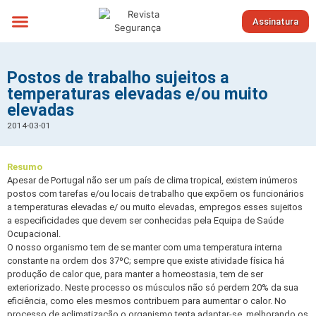
Assinatura
Sobre nós
Postos de trabalho sujeitos a
temperaturas elevadas e/ou muito
elevadas
2014-03-01
Resumo
Apesar de Portugal não ser um país de clima tropical, existem inúmeros
postos com tarefas e/ou locais de trabalho que expõem os funcionários
a temperaturas elevadas e/ ou muito elevadas, empregos esses sujeitos
a especificidades que devem ser conhecidas pela Equipa de Saúde
Ocupacional.
O nosso organismo tem de se manter com uma temperatura interna
constante na ordem dos 37ºC; sempre que existe atividade física há
produção de calor que, para manter a homeostasia, tem de ser
exteriorizado. Neste processo os músculos não só perdem 20% da sua
eficiência, como eles mesmos contribuem para aumentar o calor. No
processo de aclimatização o organismo tenta adaptar-se, melhorando os