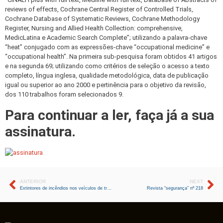
reviews of effects, Cochrane Central Register of Controlled Trials,
Cochrane Database of Systematic Reviews, Cochrane Methodology
Register, Nursing and Allied Health Collection: comprehensive,
MedicLatina e Academic Search Complete”; utilizando a palavra-chave
“heat” conjugado com as expressões-chave “occupational medicine” e
“occupational health”. Na primeira sub-pesquisa foram obtidos 41 artigos
e na segunda 69; utilizando como critérios de seleção o acesso a texto
completo, língua inglesa, qualidade metodológica, data de publicação
igual ou superior ao ano 2000 e pertinência para o objetivo da revisão,
dos 110 trabalhos foram selecionados 9.
Para continuar a ler, faça já a sua
assinatura.
ANTERIOR
NEXT
Extintores de incêndios nos veículos de transporte de mercadorias perigosas por estrada
Revista “segurança” nº 218