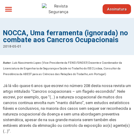
Assinatura
Sobre nós
NOCCA, Uma ferramenta (ignorada) no
combate aos Cancros Ocupacionais
2018-05-01
Autor:
Luís Nascimento Lopes
(Vice-Presidente da FENEI/SINDEP, Docente e Coordenador da
Licenciatura de Engenharia de Segurança e Saúde no Trabalho do ISECLisboa, Consultor da
Presidência da ABEST para as Ciências das Relações do Trabalho, em Portugal)
Já lá vão quase 6 anos que escrevi no número 208 desta nossa revista um
artigo intitulado “Cancros ocupacionais – um flagelo escondido”. Nele
escrevi, por exemplo, que “(…) a natureza ocupacional de muitos dos
cancros continua envolta num “manto diáfano”, sem estudos estatísticos
fiáveis e conclusivos, na maioria dos casos sem sequer ser reconhecida a
natureza ocupacional da doença e sem uma abordagem preventiva
sistemática, apesar de na sua grande maioria serem também eles
evitáveis através da eliminação ou controlo da exposição ao(s) agente(s)
(…)”.