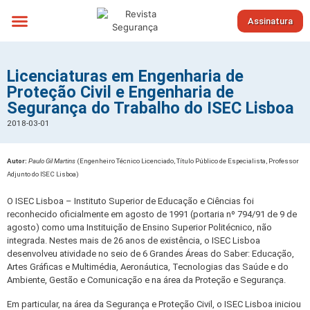
Assinatura
Sobre nós
Licenciaturas em Engenharia de
Proteção Civil e Engenharia de
Segurança do Trabalho do ISEC Lisboa
2018-03-01
Autor:
Paulo Gil Martins
(Engenheiro Técnico Licenciado, Título Público de Especialista, Professor
Adjunto do ISEC Lisboa)
O ISEC Lisboa – Instituto Superior de Educação e Ciências foi
reconhecido oficialmente em agosto de 1991 (portaria nº 794/91 de 9 de
agosto) como uma Instituição de Ensino Superior Politécnico, não
integrada. Nestes mais de 26 anos de existência, o ISEC Lisboa
desenvolveu atividade no seio de 6 Grandes Áreas do Saber: Educação,
Artes Gráficas e Multimédia, Aeronáutica, Tecnologias das Saúde e do
Ambiente, Gestão e Comunicação e na área da Proteção e Segurança.
Em particular, na área da Segurança e Proteção Civil, o ISEC Lisboa iniciou