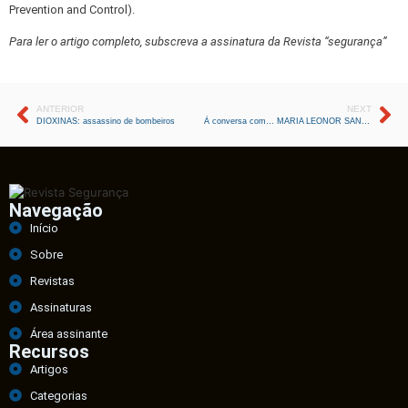
Prevention and Control).
Para ler o artigo completo, subscreva a assinatura da Revista “segurança”
ANTERIOR
NEXT
DIOXINAS: assassino de bombeiros
À conversa com… MARIA LEONOR SANTOS DO CARMO
Navegação
Início
Sobre
Revistas
Assinaturas
Área assinante
Recursos
Artigos
Categorias