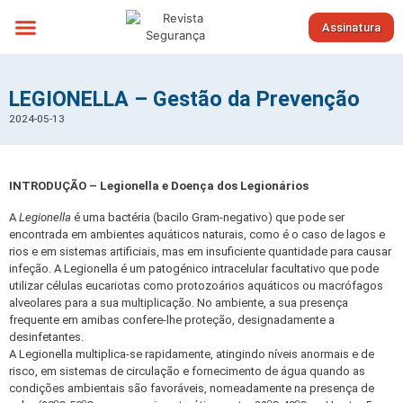
Assinatura
Sobre nós
LEGIONELLA – Gestão da Prevenção
2024-05-13
INTRODUÇÃO – Legionella e Doença dos Legionários
A
Legionella
é uma bactéria (bacilo Gram-negativo) que pode ser
encontrada em ambientes aquáticos naturais, como é o caso de lagos e
rios e em sistemas artificiais, mas em insuficiente quantidade para causar
infeção. A Legionella é um patogénico intracelular facultativo que pode
utilizar células eucariotas como protozoários aquáticos ou macrófagos
alveolares para a sua multiplicação. No ambiente, a sua presença
frequente em amibas confere-lhe proteção, designadamente a
desinfetantes.
A Legionella multiplica-se rapidamente, atingindo níveis anormais e de
risco, em sistemas de circulação e fornecimento de água quando as
condições ambientais são favoráveis, nomeadamente na presença de
o
o
o
o