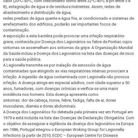
calor (20
C-50
C, com crescimento ótimo entre 32
C-40
C e pH entre 5 e
8), estagnação de água e de resíduos/nutrientes. Assim, redes de
abastecimento e distribuição de água,
redes prediais de água quente e água fria, ar condicionado e sistemas de
arrefecimento dos edifícios, poderão ser importantes focos de
contaminação.
A exposição a esta bactéria pode provocar uma infeção respiratório
grave, conhecida por Doença dos Legionários ou febre de Pontiac cujos
sintomas se assemelham aos sintomas da gripe. A Organização Mundial
da Saúde incluiu a Doença dos Legionários na lista das doenças de risco
para a saúde pública.
A Legionella transmite-se por inalação de aerossóis de água
contaminadas que atingindo as vias respiratórias internas provocam a
infeção. A ingestão de água contaminada com Legionella não provoca
infeção. A doença atinge em especial adultos, com idade superior a 50
anos, fumadores, com doenças crónicas e verifica-se uma maior
incidência nos homens. Esta doença apresenta como
sintomas: dor de cabeça, tosse, febre, fadiga, falta de ar, dores
musculares, diarreia e dores abdominais.
A Doença dos Legionários foi detetada pela primeira vez em Portugal em
1979 e está incluída na lista das Doenças de Declaração Obrigatória. Com
o objetivo de assegurar a vigilância da doença dos legionários na Europa
em 1986, Portugal integrou o European Woking Group for Legionella
Infections (a partir de 2010, ECDC – European Centre for Disease