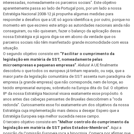
interessadas, nomeadamente os parceiros sociais”. Este objetivo
aparentemente passa ao lado de Portugal pois, por um lado a nossa
Estratégia Nacional 2008-12 já propunha algumas medidas para
responder a desafios que a UE só agora identifica e, por outro, porque no
momento em que escrevo este artigo as autoridades nacionais ainda não
conseguiram, ou não quiseram, fazer o balanço da aplicação dessa
nossa Estratégia e já agora diga-se em abono da verdade que os
parceiros sociais não têm manifestado grande incomodidade com essa
situação.
O segundo objetivo consiste em
“Facilitar o cumprimento da
legislação em matéria de SST, nomeadamente pelas
microempresas e pequenas empresas”
. Aleluia! A UE finalmente
descobriu o que todos os europeus já tinham reparado, ou seja, que a
maior parte da legislação comunitária de SST assenta num paradigma de
empresa (a grande empresa) que não corresponde, nem de longe, ao
tecido empresarial europeu, sobretudo na Europa dita do Sul. O objetivo
8º da nossa Estratégia Nacional visava exatamente esse propósito. 6
anos antes das cabeças pensantes de Bruxelas descobrirem a “roda
redonda”. Curiosamente esse foi exatamente um dos objetivos da nossa
Estratégia cuja implementação mais deixou a desejar. Espero que a
Estratégia Europeia seja melhor sucedida nesse campo.
O terceiro objetivo consiste em
“Melhor controlo do cumprimento da
legislação em matéria de SST pelos Estados-Membros”
. Aqui a
posição da Comissão Europeia roça a hipocrisia. Começa por afirmar que