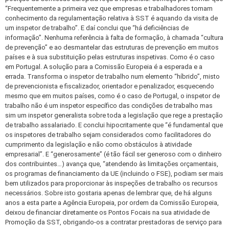
“Frequentemente a primeira vez que empresas e trabalhadores tomam
conhecimento da regulamentação relativa à SST é aquando da visita de
um inspetor de trabalho”. E daí conclui que “há deficiências de
informação”. Nenhuma referência à falta de formação, à chamada “cultura
de prevenção” e ao desmantelar das estruturas de prevenção em muitos
países e à sua substituição pelas estruturas inspetivas. Como é o caso
em Portugal. A solução para a Comissão Europeia é a esperada e a
errada. Transforma o inspetor de trabalho num elemento “híbrido”, misto
de prevencionista e fiscalizador, orientador e penalizador, esquecendo
mesmo que em muitos países, como é o caso de Portugal, o inspetor de
trabalho não é um inspetor específico das condições de trabalho mas
sim um inspetor generalista sobre toda a legislação que rege a prestação
de trabalho assalariado. E conclui hipocritamente que “é fundamental que
os inspetores de trabalho sejam considerados como facilitadores do
cumprimento da legislação e não como obstáculos à atividade
empresarial”. E “generosamente” (é tão fácil ser generoso com o dinheiro
dos contribuintes…) avança que, “atendendo às limitações orçamentais,
os programas de financiamento da UE (incluindo o FSE), podiam ser mais
bem utilizados para proporcionar às inspeções de trabalho os recursos
necessários. Sobre isto gostaria apenas de lembrar que, de há alguns
anos a esta parte a Agência Europeia, por ordem da Comissão Europeia,
deixou de financiar diretamente os Pontos Focais na sua atividade de
Promoção da SST, obrigando-os a contratar prestadoras de serviço para