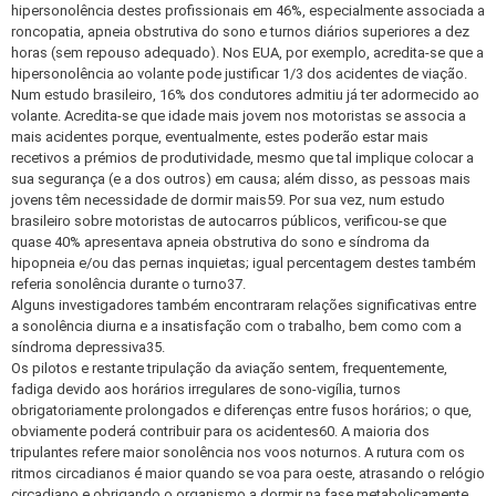
hipersonolência destes profissionais em 46%, especialmente associada a
roncopatia, apneia obstrutiva do sono e turnos diários superiores a dez
horas (sem repouso adequado). Nos EUA, por exemplo, acredita-se que a
hipersonolência ao volante pode justificar 1/3 dos acidentes de viação.
Num estudo brasileiro, 16% dos condutores admitiu já ter adormecido ao
volante. Acredita-se que idade mais jovem nos motoristas se associa a
mais acidentes porque, eventualmente, estes poderão estar mais
recetivos a prémios de produtividade, mesmo que tal implique colocar a
sua segurança (e a dos outros) em causa; além disso, as pessoas mais
jovens têm necessidade de dormir mais59. Por sua vez, num estudo
brasileiro sobre motoristas de autocarros públicos, verificou-se que
quase 40% apresentava apneia obstrutiva do sono e síndroma da
hipopneia e/ou das pernas inquietas; igual percentagem destes também
referia sonolência durante o turno37.
Alguns investigadores também encontraram relações significativas entre
a sonolência diurna e a insatisfação com o trabalho, bem como com a
síndroma depressiva35.
Os pilotos e restante tripulação da aviação sentem, frequentemente,
fadiga devido aos horários irregulares de sono-vigília, turnos
obrigatoriamente prolongados e diferenças entre fusos horários; o que,
obviamente poderá contribuir para os acidentes60. A maioria dos
tripulantes refere maior sonolência nos voos noturnos. A rutura com os
ritmos circadianos é maior quando se voa para oeste, atrasando o relógio
circadiano e obrigando o organismo a dormir na fase metabolicamente