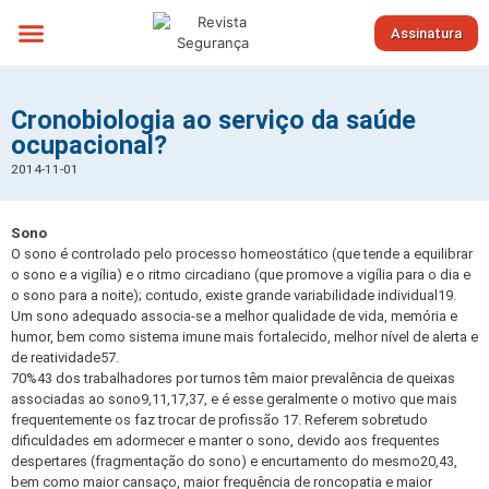
Assinatura
Sobre nós
Cronobiologia ao serviço da saúde
ocupacional?
2014-11-01
Sono
O sono é controlado pelo processo homeostático (que tende a equilibrar
o sono e a vigília) e o ritmo circadiano (que promove a vigília para o dia e
o sono para a noite); contudo, existe grande variabilidade individual19.
Um sono adequado associa-se a melhor qualidade de vida, memória e
humor, bem como sistema imune mais fortalecido, melhor nível de alerta e
de reatividade57.
70%43 dos trabalhadores por turnos têm maior prevalência de queixas
associadas ao sono9,11,17,37, e é esse geralmente o motivo que mais
frequentemente os faz trocar de profissão 17. Referem sobretudo
dificuldades em adormecer e manter o sono, devido aos frequentes
despertares (fragmentação do sono) e encurtamento do mesmo20,43,
bem como maior cansaço, maior frequência de roncopatia e maior