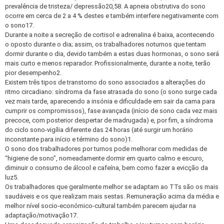
prevalência de tristeza/ depressão20,58. A apneia obstrutiva do sono
ocorre em cerca de 2 a 4 % destes e também interfere negativamente com
o sono17.
Durante a noite a secreção de cortisol e adrenalina é baixa, acontecendo
o oposto durante o dia; assim, os trabalhadores noturnos que tentam
dormir durante o dia, devido também a estas duas hormonas, o sono será
mais curto e menos reparador. Profissionalmente, durante a noite, terão
pior desempenho2.
Existem três tipos de transtorno do sono associados a alterações do
ritmo circadiano: síndroma da fase atrasada do sono (o sono surge cada
vez mais tarde, aparecendo a insónia e dificuldade em sair da cama para
cumprir os compromissos), fase avançada (início de sono cada vez mais
precoce, com posterior despertar de madrugada) e, por fim, a síndroma
do ciclo sono-vigília diferente das 24 horas (até surgir um horário
inconstante para início e término do sono)1.
O sono dos trabalhadores por turnos pode melhorar com medidas de
“higiene de sono”, nomeadamente dormir em quarto calmo e escuro,
diminuir o consumo de álcool e cafeína, bem como fazer a evicção da
luz5.
Os trabalhadores que geralmente melhor se adaptam ao TTs são os mais
saudáveis e os que realizam mais sestas. Remuneração acima da média e
melhor nível socio-económico-cultural também parecem ajudar na
adaptação/motivação17.