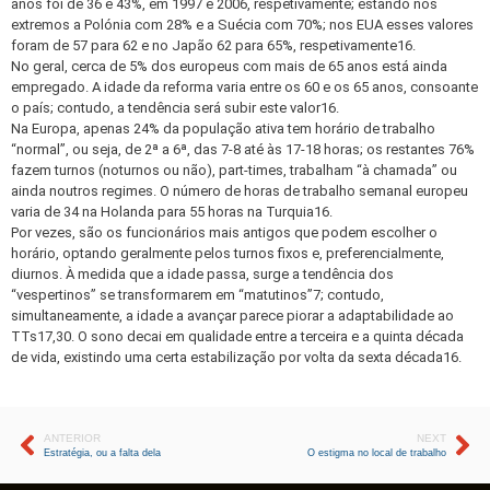
anos foi de 36 e 43%, em 1997 e 2006, respetivamente; estando nos
extremos a Polónia com 28% e a Suécia com 70%; nos EUA esses valores
foram de 57 para 62 e no Japão 62 para 65%, respetivamente16.
No geral, cerca de 5% dos europeus com mais de 65 anos está ainda
empregado. A idade da reforma varia entre os 60 e os 65 anos, consoante
o país; contudo, a tendência será subir este valor16.
Na Europa, apenas 24% da população ativa tem horário de trabalho
“normal”, ou seja, de 2ª a 6ª, das 7-8 até às 17-18 horas; os restantes 76%
fazem turnos (noturnos ou não), part-times, trabalham “à chamada” ou
ainda noutros regimes. O número de horas de trabalho semanal europeu
varia de 34 na Holanda para 55 horas na Turquia16.
Por vezes, são os funcionários mais antigos que podem escolher o
horário, optando geralmente pelos turnos fixos e, preferencialmente,
diurnos. À medida que a idade passa, surge a tendência dos
“vespertinos” se transformarem em “matutinos”7; contudo,
simultaneamente, a idade a avançar parece piorar a adaptabilidade ao
TTs17,30. O sono decai em qualidade entre a terceira e a quinta década
de vida, existindo uma certa estabilização por volta da sexta década16.
ANTERIOR
NEXT
Estratégia, ou a falta dela
O estigma no local de trabalho