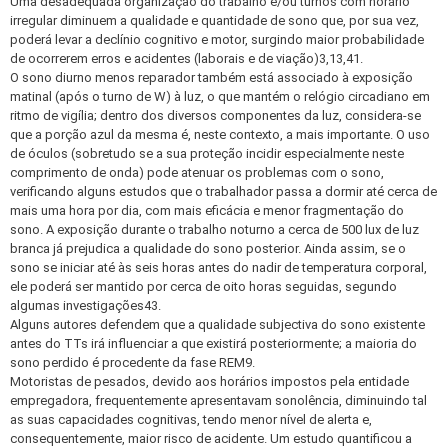
Uma desadequada organização do trabalho e/ou turnos com horário
irregular diminuem a qualidade e quantidade de sono que, por sua vez,
poderá levar a declínio cognitivo e motor, surgindo maior probabilidade
de ocorrerem erros e acidentes (laborais e de viação)3,13,41.
O sono diurno menos reparador também está associado à exposição
matinal (após o turno de W) à luz, o que mantém o relógio circadiano em
ritmo de vigília; dentro dos diversos componentes da luz, considera-se
que a porção azul da mesma é, neste contexto, a mais importante. O uso
de óculos (sobretudo se a sua proteção incidir especialmente neste
comprimento de onda) pode atenuar os problemas com o sono,
verificando alguns estudos que o trabalhador passa a dormir até cerca de
mais uma hora por dia, com mais eficácia e menor fragmentação do
sono. A exposição durante o trabalho noturno a cerca de 500 lux de luz
branca já prejudica a qualidade do sono posterior. Ainda assim, se o
sono se iniciar até às seis horas antes do nadir de temperatura corporal,
ele poderá ser mantido por cerca de oito horas seguidas, segundo
algumas investigações43.
Alguns autores defendem que a qualidade subjectiva do sono existente
antes do TTs irá influenciar a que existirá posteriormente; a maioria do
sono perdido é procedente da fase REM9.
Motoristas de pesados, devido aos horários impostos pela entidade
empregadora, frequentemente apresentavam sonolência, diminuindo tal
as suas capacidades cognitivas, tendo menor nível de alerta e,
consequentemente, maior risco de acidente. Um estudo quantificou a