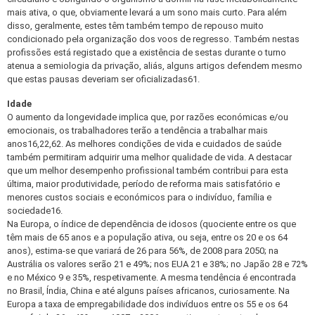
mais ativa, o que, obviamente levará a um sono mais curto. Para além
disso, geralmente, estes têm também tempo de repouso muito
condicionado pela organização dos voos de regresso. Também nestas
profissões está registado que a existência de sestas durante o turno
atenua a semiologia da privação, aliás, alguns artigos defendem mesmo
que estas pausas deveriam ser oficializadas61.
Idade
O aumento da longevidade implica que, por razões económicas e/ou
emocionais, os trabalhadores terão a tendência a trabalhar mais
anos16,22,62. As melhores condições de vida e cuidados de saúde
também permitiram adquirir uma melhor qualidade de vida. A destacar
que um melhor desempenho profissional também contribui para esta
última, maior produtividade, período de reforma mais satisfatório e
menores custos sociais e económicos para o indivíduo, família e
sociedade16.
Na Europa, o índice de dependência de idosos (quociente entre os que
têm mais de 65 anos e a população ativa, ou seja, entre os 20 e os 64
anos), estima-se que variará de 26 para 56%, de 2008 para 2050; na
Austrália os valores serão 21 e 49%; nos EUA 21 e 38%; no Japão 28 e 72%
e no México 9 e 35%, respetivamente. A mesma tendência é encontrada
no Brasil, Índia, China e até alguns países africanos, curiosamente. Na
Europa a taxa de empregabilidade dos indivíduos entre os 55 e os 64