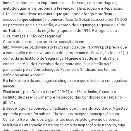
havia 3 campos muito importantes mas distintos, com abordagens,
metodologias e fins próprios: a Prevenção, a Inspecção e a Reparação.
E foi em torno deste triunvirato que girou toda a longa e profícua
discussão que culminou no primeiro Acordo Social subscrito por TODOS
os parceiros sociais de então, o Acordo de Segurança, Higiene e Saúde
no Trabalho, assinado no já longínquo ano de 1991. E é logo aí que a
SST começa a “não conseguir ser”.
O texto do acordo, que pode ser consultado em
http://www.ces.pt/download/193/SegHigSaudeTrab1991.pdf previa que
a concepção e desenvolvimento dos programas de Prevenção fosse “ (…)
cometida ao Instituto de Segurança, Higiene e Saúde no Trabalho, a
constituir até 31 de Dezembro do corrente ano, cuja gestão será
participada pelas Confederações Patronais e Sindicais nos termos
definidos neste Acordo.”
E o fim desse e do ano seguinte chegou sem que o Instituto conseguisse
nascer.
Finalmente, pelo Decreto-Lei n.º 219/93, de 16 de Junho, é criado o
Instituto de Desenvolvimento e Inspecção das Condições de Trabalho
(IDICT).
E desde logo não conseguiu traduzir o que tinha sido acordado. A gestão
tripartida prevista foi substituída por uma mitigada participação num
Conselho Geral. Um dos argumentos usados pelo governo da época,
resultava da integração neste organismo da inspecção de trabalho, cuja
autonomia impedia que na sua direcção participassem os parceiros