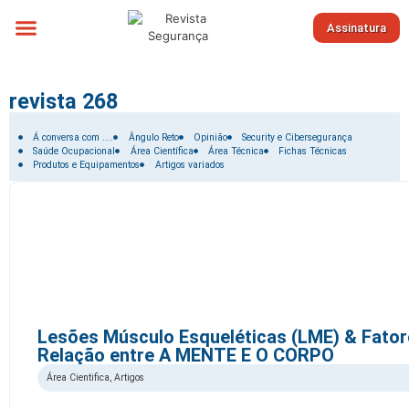
Assinatura
Sobre nós
revista 268
Filtrar por:
Á conversa com ....
Ângulo Reto
Opinião
Security e Cibersegurança
Saúde Ocupacional
Área Científica
Área Técnica
Fichas Técnicas
Produtos e Equipamentos
Artigos variados
Lesões Músculo Esqueléticas (LME) & Fator
Relação entre A MENTE E O CORPO
Área Cientifica
,
Artigos